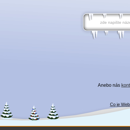
Anebo nás
kont
Co je Web