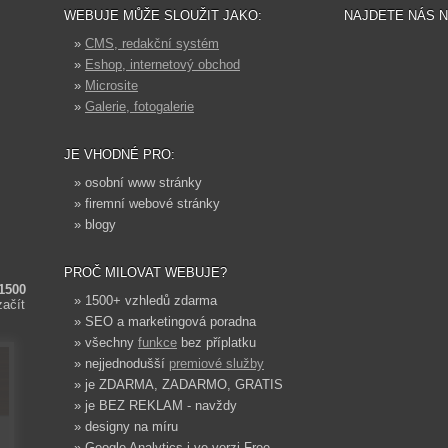
WEBUJE MŮŽE SLOUŽIT JAKO:
NAJDETE NÁS 
»
CMS, redakční systém
»
Eshop, internetový obchod
»
Microsite
»
Galerie, fotogalerie
JE VHODNÉ PRO:
» osobní www stránky
» firemní webové stránky
» blogy
PROČ MILOVAT WEBUJE?
 1500
» 1500+ vzhledů zdarma
začít
» SEO a marketingová poradna
» všechny
funkce
bez příplatku
» nejjednodušší
premiové služby
» je ZDARMA, ZADARMO, GRATIS
» je BEZ REKLAM - navždy
» designy na míru
» Google Analytics i ve verzi Free