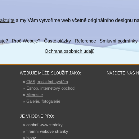
aktujte
a my Vám vytvoříme web včetně originálního designu na
uje?
Proč Webuje?
Časté otázky
Reference
Smluvní podmínky
Ochrana osobních údajů
WEBUJE MŮŽE SLOUŽIT JAKO:
NAJDETE NÁS 
»
CMS, redakční systém
»
Eshop, internetový obchod
»
Microsite
»
Galerie, fotogalerie
JE VHODNÉ PRO:
» osobní www stránky
» firemní webové stránky
» blogy