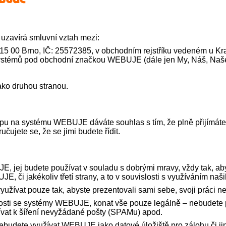
uzavírá smluvní vztah mezi:
. 615 00 Brno, IČ: 25572385, v obchodním rejstříku vedeném u Kr
systémů pod obchodní značkou WEBUJE (dále jen My, Náš, Naš
ako druhou stranou.
 na systému WEBUJE dáváte souhlas s tím, že plně přijímáte 
čujete se, že se jimi budete řídit.
E, jej budete používat v souladu s dobrými mravy, vždy tak, ab
či jakékoliv třetí strany, a to v souvislosti s využíváním naš
užívat pouze tak, abyste prezentovali sami sebe, svoji práci ne
losti se systémy WEBUJE, konat vše pouze legálně – nebudete p
vat k šíření nevyžádané pošty (SPAMu) apod.
ebudete využívat WEBUJE jako datové úložiště pro zálohu či ji