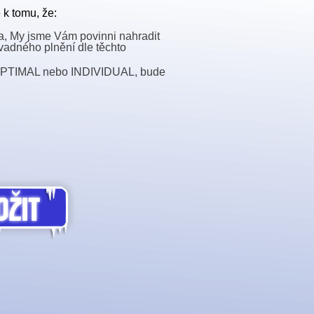
 k tomu, že:
a, My jsme Vám povinni nahradit
 vadného plnění dle těchto
y OPTIMAL nebo INDIVIDUAL, bude