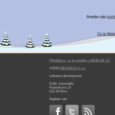
Anebo nás
kont
Co je Web
Přečtěte si, co je nového u WEBUJE.CZ
©2018
NEKOR-EU s.r.o.
software development
Sídlo, kanceláře:
Pastrnkova 13
615 00 Brno
Najdete nás: