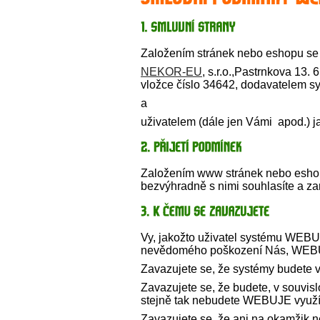
Založením stránek nebo eshopu se 
NEKOR-EU
, s.r.o.,Pastrnkova 13
vložce číslo 34642, dodavatelem 
a
uživatelem (dále jen Vámi apod.) j
Založením www stránek nebo eshopu
bezvýhradně s nimi souhlasíte a zaru
Vy, jakožto uživatel systému WEBUJ
nevědomého poškození Nás, WEBUJE, 
Zavazujete se, že systémy budete vy
Zavazujete se, že budete, v souvis
stejně tak nebudete WEBUJE využí
Zavazujete se, že ani na okamžik n