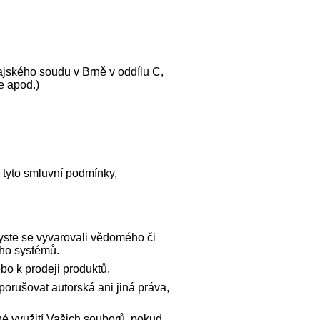
ajského soudu v Brně v oddílu C,
e apod.)
tyto smluvní podmínky,
yste se vyvarovali vědomého či
iho systémů.
bo k prodeji produktů.
orušovat autorská ani jiná práva,
né využití Vašich souborů, pokud