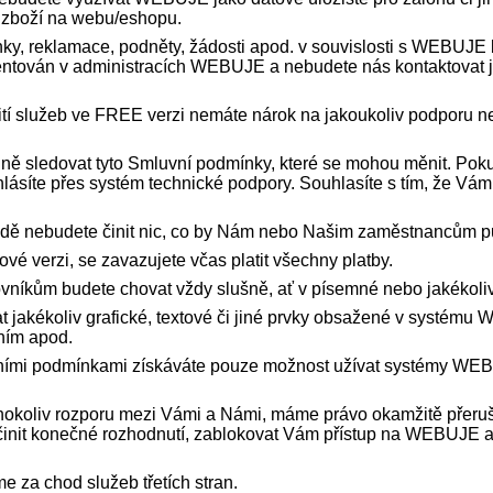
i zboží na webu/eshopu.
nky, reklamace, podněty, žádosti apod. v souvislosti s WEBUJE
mentován v administracích WEBUJE a nebudete nás kontaktovat 
žití služeb ve FREE verzi nemáte nárok na jakoukoliv podporu n
elně sledovat tyto Smluvní podmínky, které se mohou měnit. Po
ahlásíte přes systém technické podpory. Souhlasíte s tím, že 
padě nebudete činit nic, co by Nám nebo Našim zaměstnancům p
é verzi, se zavazujete včas platit všechny platby.
vníkům budete chovat vždy slušně, ať v písemné nebo jakékoliv
t jakékoliv grafické, textové či jiné prvky obsažené v systému
ním apod.
ními podmínkami získáváte pouze možnost užívat systémy WEBU
kéhokoliv rozporu mezi Vámi a Námi, máme právo okamžitě přeruš
nit konečné rozhodnutí, zablokovat Vám přístup na WEBUJE a 
me za chod služeb třetích stran.