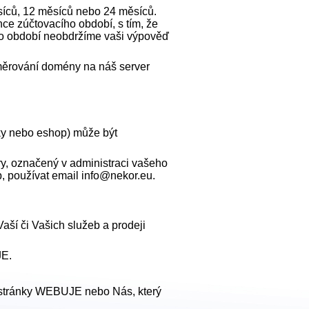
ěsíců, 12 měsíců nebo 24 měsíců.
nce zúčtovacího období, s tím, že
ho období neobdržíme vaši výpověď
směrování domény na náš server
nky nebo eshop) může být
y, označený v administraci vašeho
b, používat email info@nekor.eu.
ší či Vašich služeb a prodeji
JE.
 stránky WEBUJE nebo Nás, který