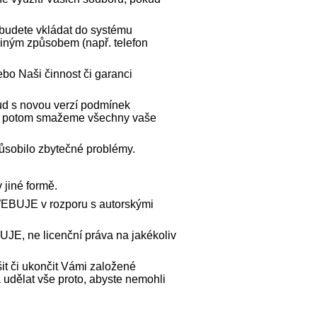
 budete vkládat do systému
jiným způsobem (např. telefon
ebo Naši činnost či garanci
kud s novou verzí podmínek
Vám potom smažeme všechny vaše
ůsobilo zbytečné problémy.
 jiné formě.
 WEBUJE v rozporu s autorskými
JE, ne licenční práva na jakékoliv
it či ukončit Vámi založené
udělat vše proto, abyste nemohli