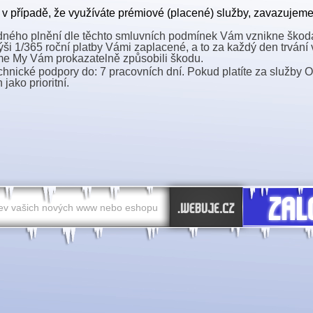
 případě, že využíváte prémiové (placené) služby, zavazujeme
adného plnění dle těchto smluvních podmínek Vám vznikne škod
ši 1/365 roční platby Vámi zaplacené, a to za každý den trvání
me My Vám prokazatelně způsobili škodu.
hnické podpory do: 7 pracovních dní. Pokud platíte za služb
jako prioritní.