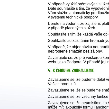
V případě využití prémiových služe
Dále souhlasíte s tím, že výpovědní
Vám službu automaticky prodlouží
v systému technické podpory.
Berete na vědomí, že zajištění, pl
v případě placených služeb.
Souhlasíte s tím, že každá vaše o
Souhlasíte se zasiláním hromadných
V případě, že objednávku neuhradít
neprodleně smazán bez zálohy.
Zavazujete se, že pro veškerou ko
webu jako Podpora. V případě její n
Zavazujeme se, že budeme dělat vš
Vašich produktů.
Zavazujeme se, že se budeme snaž
Zavazujeme se, že všechny funkce
Zavazujeme se, že neumístíme na 
může mít jakoukoliv formu i anchor t