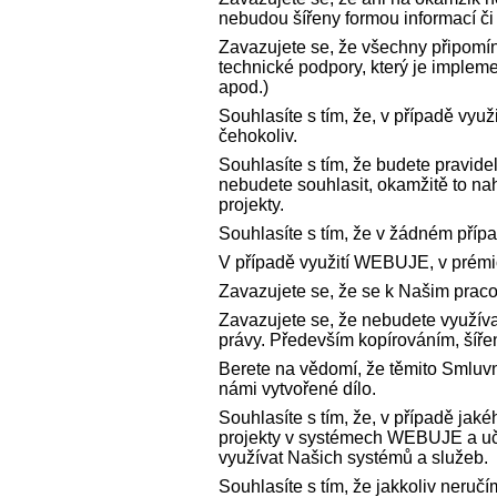
nebudou šířeny formou informací č
Zavazujete se, že všechny připomí
technické podpory, který je imple
apod.)
Souhlasíte s tím, že, v případě vyu
čehokoliv.
Souhlasíte s tím, že budete pravid
nebudete souhlasit, okamžitě to n
projekty.
Souhlasíte s tím, že v žádném pří
V případě využití WEBUJE, v prémiov
Zavazujete se, že se k Našim praco
Zavazujete se, že nebudete využíva
právy. Především kopírováním, šíře
Berete na vědomí, že těmito Smluv
námi vytvořené dílo.
Souhlasíte s tím, že, v případě ja
projekty v systémech WEBUJE a uči
využívat Našich systémů a služeb.
Souhlasíte s tím, že jakkoliv neručí