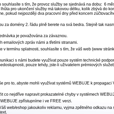
b souhlasíte s tím, že provoz služby se sjednává na dobu: 6 m
 lhůta pro ukončení služby má takovou délku, kolik zbývá do ko
me, pokud nejpozději dva pracovní dny před koncem zúčtovací
atbu za domény 2. řádu plně berete na svá bedra. Stejně tak na
bjednávka je považována za závaznou.
 emailových zpráv námi a třetími stranami.
e v termínu splatnosti, souhlasíte s tím, že váš web (www strá
munikaci s námi budete využívat pouze systém technické podpor
edostupnosti, pouze tehdy, jste-li uživatelem prémiových služe
e pro to, abyste mohli využívat systémů WEBUJE k propagaci Va
it co nejdříve napravit prokazatelné chyby v systémech WEBU
 WEBUJE zpřístupníme i ve FREE verzi.
Váš web/eshop jakoukoliv reklamu, vyjma zpětného odkazu na
ext.