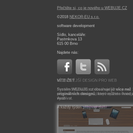
Přečtěte si, co je nového u WEBUJE.CZ
©2018
NEKOR-EU s.r.o.
software development
Sídlo, kanceláře:
Pastrnkova 13
615 00 Brno
Najdete nás:
NEJNOVĚJŠÍ DESIGN PRO WEB
VÍTE ŽE?
Pro všechny automobilové nadšence jsme
Systém WEBUJE.cz obsahuje již
více než
připravili tento design, který najdete v kateg
originálních designů
, které můžete ihned 
Auto
využívat.
.
A každý týden přibývají další...