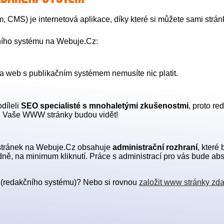
, CMS) je internetová aplikace, díky které si můžete sami strán
čního systému na Webuje.Cz:
web s publikačním systémem nemusíte nic platit.
díleli
SEO specialisté s mnohaletými zkušenostmi
, proto re
, Vaše WWW stránky budou vidět!
stránek na Webuje.Cz obsahuje
a
dministrační rozhraní
, které
ě, na minimum kliknutí. Práce s administrací pro vás bude absol
(redakčního systému)? Nebo si rovnou
založit www stránky zd