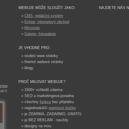
WEBUJE MŮŽE SLOUŽIT JAKO:
NAJDETE NÁS 
»
CMS, redakční systém
»
Eshop, internetový obchod
»
Microsite
»
Galerie, fotogalerie
JE VHODNÉ PRO:
» osobní www stránky
» firemní webové stránky
» blogy
PROČ MILOVAT WEBUJE?
 1500
» 1500+ vzhledů zdarma
ori
začít
» SEO a marketingová poradna
» všechny
funkce
bez příplatku
» nejjednodušší
premiové služby
» je ZDARMA, ZADARMO, GRATIS
» je BEZ REKLAM - navždy
» designy na míru