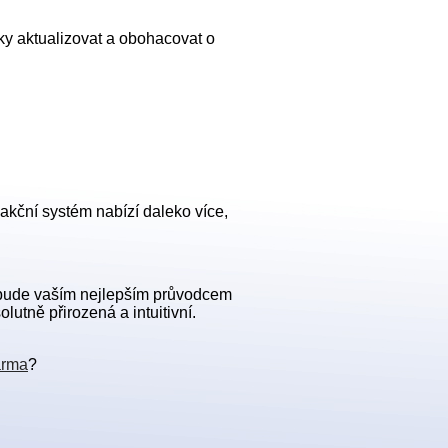
ky aktualizovat a obohacovat o
dakční systém nabízí daleko více,
 bude vaším nejlepším průvodcem
utně přirozená a intuitivní.
arma
?