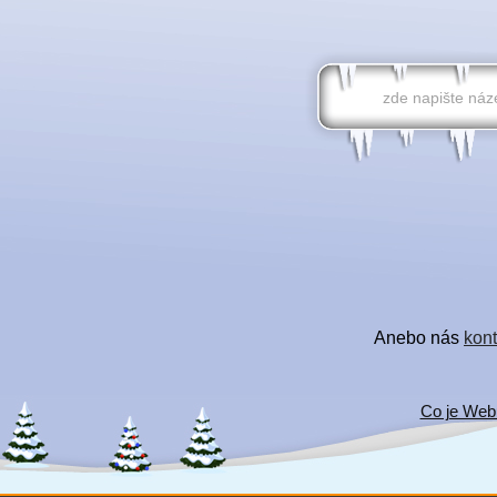
Anebo nás
kont
Co je Web