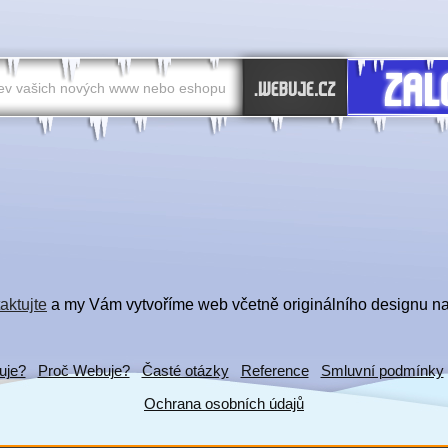
aktujte
a my Vám vytvoříme web včetně originálního designu na
uje?
Proč Webuje?
Časté otázky
Reference
Smluvní podmínky
Ochrana osobních údajů