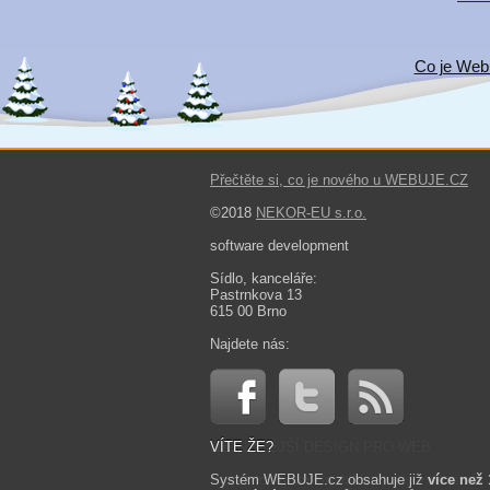
Co je Web
Přečtěte si, co je nového u WEBUJE.CZ
©2018
NEKOR-EU s.r.o.
software development
Sídlo, kanceláře:
Pastrnkova 13
615 00 Brno
Najdete nás:
VÍTE ŽE?
Systém WEBUJE.cz obsahuje již
více než