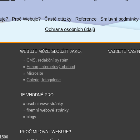
uje?
Proč Webuje?
Časté otázky
Reference
Smluvní podmínky
Ochrana osobních údajů
WEBUJE MŮŽE SLOUŽIT JAKO:
NAJDETE NÁS 
»
CMS, redakční systém
»
Eshop, internetový obchod
»
Microsite
»
Galerie, fotogalerie
JE VHODNÉ PRO:
» osobní www stránky
» firemní webové stránky
» blogy
PROČ MILOVAT WEBUJE?
 1500