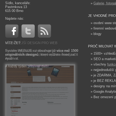
Sídlo, kanceláře:
»
Galerie, fotoga
Pastrnkova 13
615 00 Brno
JE VHODNÉ PRO
Najdete nás:
» osobní www st
» firemní webové
» blogy
NEJNOVĚJŠÍ DESIGN PRO WEB
VÍTE ŽE?
PROČ MILOVAT 
Pro všechny automobilové nadšence jsme
Systém WEBUJE.cz obsahuje již
více než 1500
» 1500+ vzhledů
připravili tento design, který najdete v kategori
originálních designů
, které můžete ihned začít
Auto
využívat.
.
» SEO a marketi
» všechny
funkc
A každý týden přibývají další...
» nejjednodušší
» je ZDARMA, 
» je BEZ REKLA
» designy na mír
» Google Analytic
» Bez omezení p