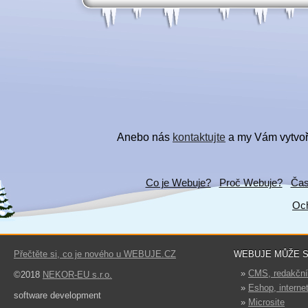
Anebo nás
kontaktujte
a my Vám vytvoří
Co je Webuje?
Proč Webuje?
Čas
Och
Přečtěte si, co je nového u WEBUJE.CZ
WEBUJE MŮŽE S
»
CMS, redakčn
©2018
NEKOR-EU s.r.o.
»
Eshop, interne
software development
»
Microsite