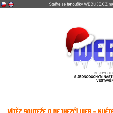
Staňte se fanoušky WEBUJE.CZ n
NEJRYCHL
S JEDNODUCHÝM NÁSTR
VESTAVĚ