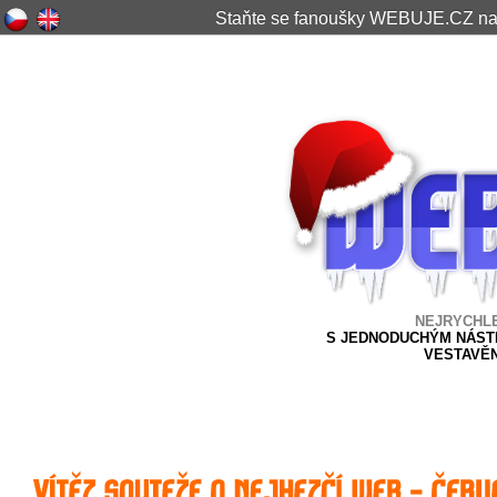
Staňte se fanoušky WEBUJE.CZ n
NEJRYCHL
S JEDNODUCHÝM NÁSTR
VESTAVĚ