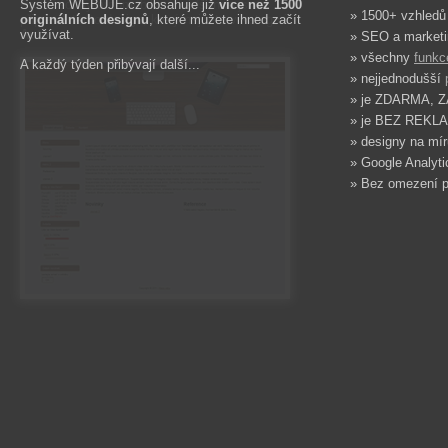
Systém WEBUJE.cz obsahuje již
více než 1500
» 1500+ vzhledů
originálních designů
, které můžete ihned začít
využívat.
» SEO a marketi
» všechny
funkc
A každý týden přibývají další...
» nejjednodušší
» je ZDARMA, 
» je BEZ REKLA
» designy na mír
» Google Analytic
» Bez omezení p