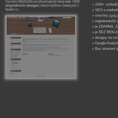
Pro všechny automobilové nadšence jsme
Systém WEBUJE.cz obsahuje již
více než 1500
» 1500+ vzhledů
připravili tento design, který najdete v kategori
originálních designů
, které můžete ihned začít
Auto
využívat.
.
» SEO a marketi
» všechny
funkc
A každý týden přibývají další...
» nejjednodušší
» je ZDARMA, 
» je BEZ REKLA
» designy na mír
» Google Analytic
» Bez omezení p