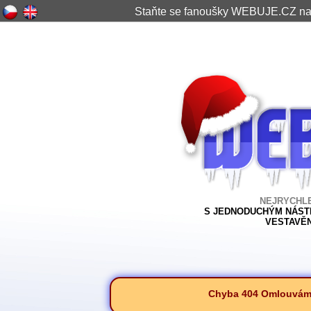
Staňte se fanoušky WEBUJE.CZ n
NEJRYCHL
S JEDNODUCHÝM NÁSTR
VESTAVĚ
Chyba 404
Omlouváme 