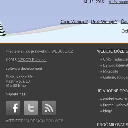
14. 12. 2016
Vítěz soute
Co je Webuje?
Proč Webuje?
Čas
Och
Přečtěte si, co je nového u WEBUJE.CZ
WEBUJE MŮŽE S
»
CMS, redakčn
©2018
NEKOR-EU s.r.o.
»
Eshop, interne
software development
»
Microsite
Sídlo, kanceláře:
»
Galerie, fotoga
Pastrnkova 13
615 00 Brno
JE VHODNÉ PRO
Najdete nás:
» osobní www st
» firemní webové
» blogy
NEJNOVĚJŠÍ DESIGN PRO WEB
VÍTE ŽE?
PROČ MILOVAT 